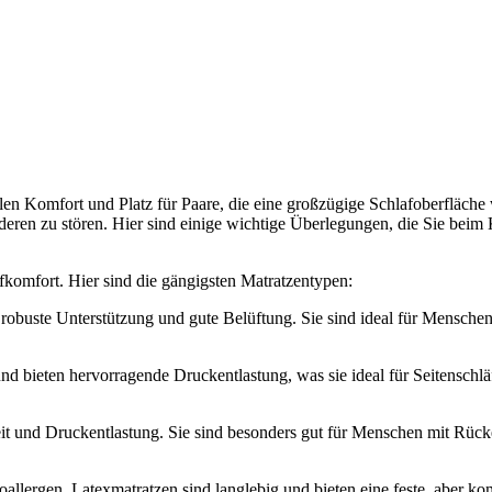
alen Komfort und Platz für Paare, die eine großzügige Schlafoberfläche
deren zu stören. Hier sind einige wichtige Überlegungen, die Sie beim
afkomfort. Hier sind die gängigsten Matratzentypen:
robuste Unterstützung und gute Belüftung. Sie sind ideal für Menschen
d bieten hervorragende Druckentlastung, was sie ideal für Seitenschl
t und Druckentlastung. Sie sind besonders gut für Menschen mit Rück
oallergen. Latexmatratzen sind langlebig und bieten eine feste, aber ko