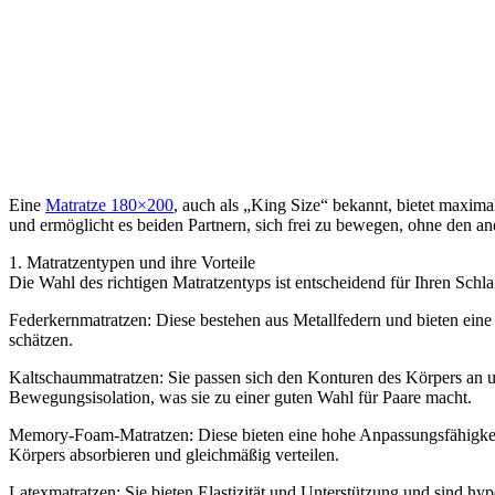
Eine
Matratze 180×200
, auch als „King Size“ bekannt, bietet maxim
und ermöglicht es beiden Partnern, sich frei zu bewegen, ohne den an
1. Matratzentypen und ihre Vorteile
Die Wahl des richtigen Matratzentyps ist entscheidend für Ihren Schl
Federkernmatratzen: Diese bestehen aus Metallfedern und bieten eine 
schätzen.
Kaltschaummatratzen: Sie passen sich den Konturen des Körpers an un
Bewegungsisolation, was sie zu einer guten Wahl für Paare macht.
Memory-Foam-Matratzen: Diese bieten eine hohe Anpassungsfähigkei
Körpers absorbieren und gleichmäßig verteilen.
Latexmatratzen: Sie bieten Elastizität und Unterstützung und sind hyp