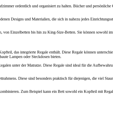
hlafzimmer ordentlich und organisiert zu halten. Bücher und persönlich
edenen Designs und Materialien, die sich in nahezu jedes Einrichtungss
ch, von Einzelbetten bis hin zu King-Size-Betten. Sie können sowohl
Kopfteil, das integrierte Regale enthält. Diese Regale können untersch
ebaute Lampen oder Steckdosen bieten.
t Regalen unter der Matratze. Diese Regale sind ideal für die Aufbewa
trahmens. Diese sind besonders praktisch für diejenigen, die viel Stau
kombinieren. Zum Beispiel kann ein Bett sowohl ein Kopfteil mit Rega