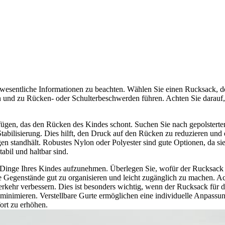
e wesentliche Informationen zu beachten. Wählen Sie einen Rucksack, 
 und zu Rücken- oder Schulterbeschwerden führen. Achten Sie darauf,
fügen, das den Rücken des Kindes schont. Suchen Sie nach gepolsterte
Stabilisierung. Dies hilft, den Druck auf den Rücken zu reduzieren un
gen standhält. Robustes Nylon oder Polyester sind gute Optionen, da s
abil und haltbar sind.
die Dinge Ihres Kindes aufzunehmen. Überlegen Sie, wofür der Rucksack
 Gegenstände gut zu organisieren und leicht zugänglich zu machen. Ac
nverkehr verbessern. Dies ist besonders wichtig, wenn der Rucksack fü
minimieren. Verstellbare Gurte ermöglichen eine individuelle Anpassun
ort zu erhöhen.