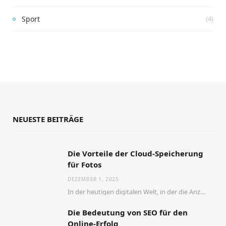
Sport
(4)
NEUESTE BEITRÄGE
Die Vorteile der Cloud-Speicherung
für Fotos
DEZEMBER 1, 2025
In der heutigen digitalen Welt, in der die Anzahl der aufgenommenen Fotos stetig zunimmt, wird…
Die Bedeutung von SEO für den
Online-Erfolg