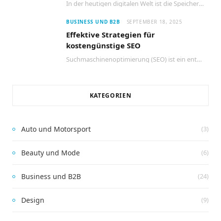
In der heutigen digitalen Welt ist die Speicherung und Verwaltung von Daten entscheidend für den…
BUSINESS UND B2B
SEPTEMBER 18, 2025
Effektive Strategien für
kostengünstige SEO
Suchmaschinenoptimierung (SEO) ist ein entscheidender Faktor für den Erfolg jeder Website. Viele Unternehmen glauben jedoch,…
KATEGORIEN
Auto und Motorsport
(3)
Beauty und Mode
(6)
Business und B2B
(24)
Design
(9)