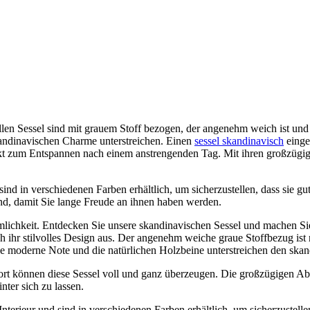
ollen Sessel sind mit grauem Stoff bezogen, der angenehm weich ist und 
andinavischen Charme unterstreichen. Einen
sessel skandinavisch
einge
fekt zum Entspannen nach einem anstrengenden Tag. Mit ihren großzügi
 sind in verschiedenen Farben erhältlich, um sicherzustellen, dass si
ind, damit Sie lange Freude an ihnen haben werden.
emlichkeit. Entdecken Sie unsere skandinavischen Sessel und machen S
 ihr stilvolles Design aus. Der angenehm weiche graue Stoffbezug ist 
e moderne Note und die natürlichen Holzbeine unterstreichen den skan
ort können diese Sessel voll und ganz überzeugen. Die großzügigen A
ter sich zu lassen.
nterieur und sind in verschiedenen Farben erhältlich, um sicherzustelle