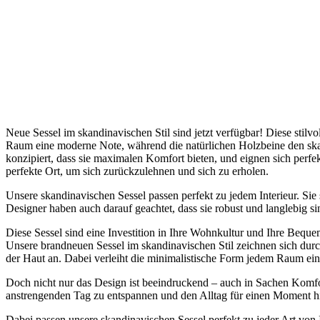
Neue Sessel im skandinavischen Stil sind jetzt verfügbar! Diese stilv
Raum eine moderne Note, während die natürlichen Holzbeine den sk
konzipiert, dass sie maximalen Komfort bieten, und eignen sich per
perfekte Ort, um sich zurückzulehnen und sich zu erholen.
Unsere skandinavischen Sessel passen perfekt zu jedem Interieur. Sie
Designer haben auch darauf geachtet, dass sie robust und langlebig s
Diese Sessel sind eine Investition in Ihre Wohnkultur und Ihre Bequ
Unsere brandneuen Sessel im skandinavischen Stil zeichnen sich durch
der Haut an. Dabei verleiht die minimalistische Form jedem Raum ein
Doch nicht nur das Design ist beeindruckend – auch in Sachen Komf
anstrengenden Tag zu entspannen und den Alltag für einen Moment hin
Dabei passen unsere skandinavischen Sessel perfekt zu jeder Art von I