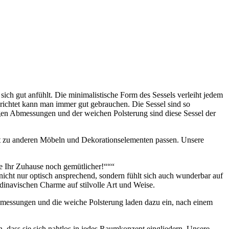
sich gut anfühlt. Die minimalistische Form des Sessels verleiht jedem
richtet kann man immer gut gebrauchen. Die Sessel sind so
gen Abmessungen und der weichen Polsterung sind diese Sessel der
e gut zu anderen Möbeln und Dekorationselementen passen. Unsere
ie Ihr Zuhause noch gemütlicher!“““
nicht nur optisch ansprechend, sondern fühlt sich auch wunderbar auf
dinavischen Charme auf stilvolle Art und Weise.
bmessungen und die weiche Polsterung laden dazu ein, nach einem
n, dass sie sich nahtlos in jedes Raumkonzept eingliedern. Unsere