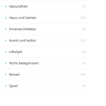
Gesundheit
(7)
Haus und Garten
(26)
Innenarchitektur
(3)
Kunst und kultur
(13)
Lifestyle
(4)
Nicht kategorisiert
(3)
Reisen
(19)
Sport
(4)