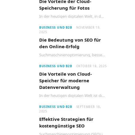
Die Vorteile der Cloud-
Speicherung für Fotos
In der heutigen digitalen Welt, in der die Anzahl der aufgenommenen Fotos stetig zunimmt, wird…
BUSINESS UND B2B
NOVEMBER 19,
2025
Die Bedeutung von SEO für
den Online-Erfolg
Suchmaschinenoptimierung, besser bekannt als SEO, ist ein entscheidender Faktor für den Erfolg jeder Website im…
BUSINESS UND B2B
OKTOBER 18, 2025
Die Vorteile von Cloud-
Speicher für moderne
Datenverwaltung
In der heutigen digitalen Welt ist die Speicherung und Verwaltung von Daten entscheidend für den…
BUSINESS UND B2B
SEPTEMBER 18,
2025
Effektive Strategien für
kostengünstige SEO
Suchmaschinenoptimierung (SEO) ist ein entscheidender Faktor für den Erfolg jeder Website. Viele Unternehmen glauben jedoch,…