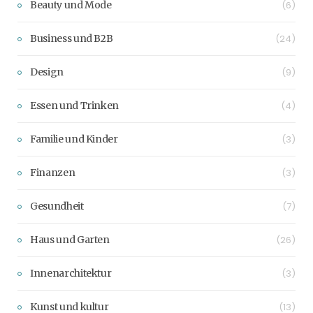
Beauty und Mode
(6)
Business und B2B
(24)
Design
(9)
Essen und Trinken
(4)
Familie und Kinder
(3)
Finanzen
(3)
Gesundheit
(7)
Haus und Garten
(26)
Innenarchitektur
(3)
Kunst und kultur
(13)