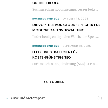
ONLINE-ERFOLG
Suchmaschinenoptimierung, besser bekannt als SEO, ist ein entscheidender Faktor für den Erfolg jeder Website im…
BUSINESS UND B2B
OKTOBER 18, 2025
DIE VORTEILE VON CLOUD-SPEICHER FÜR
MODERNE DATENVERWALTUNG
In der heutigen digitalen Welt ist die Speicherung und Verwaltung von Daten entscheidend für den…
BUSINESS UND B2B
SEPTEMBER 18, 2025
EFFEKTIVE STRATEGIEN FÜR
KOSTENGÜNSTIGE SEO
Suchmaschinenoptimierung (SEO) ist ein entscheidender Faktor für den Erfolg jeder Website. Viele Unternehmen glauben jedoch,…
KATEGORIEN
Auto und Motorsport
(3)