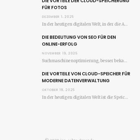
DIE VORTEILE DER CLOUD-SPEICHERUNG
FÜR FOTOS
DEZEMBER 1, 2025
In der heutigen digitalen Welt, in der die Anzahl der aufgenommenen Fotos stetig zunimmt, wird…
DIE BEDEUTUNG VON SEO FÜR DEN
ONLINE-ERFOLG
NOVEMBER 19, 2025
Suchmaschinenoptimierung, besser bekannt als SEO, ist ein entscheidender Faktor für den Erfolg jeder Website im…
DIE VORTEILE VON CLOUD-SPEICHER FÜR
MODERNE DATENVERWALTUNG
OKTOBER 18, 2025
In der heutigen digitalen Welt ist die Speicherung und Verwaltung von Daten entscheidend für den…