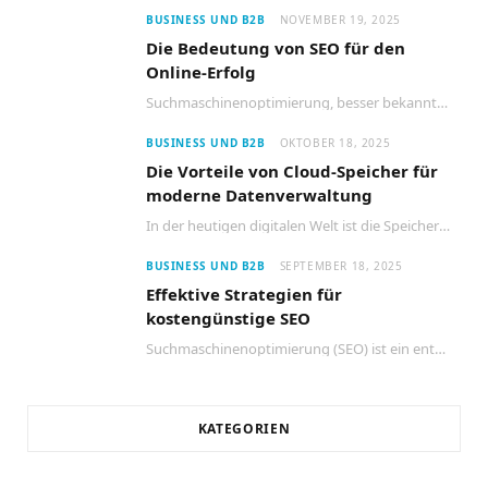
BUSINESS UND B2B
NOVEMBER 19, 2025
Die Bedeutung von SEO für den
Online-Erfolg
Suchmaschinenoptimierung, besser bekannt als SEO, ist ein entscheidender Faktor für den Erfolg jeder Website im…
BUSINESS UND B2B
OKTOBER 18, 2025
Die Vorteile von Cloud-Speicher für
moderne Datenverwaltung
In der heutigen digitalen Welt ist die Speicherung und Verwaltung von Daten entscheidend für den…
BUSINESS UND B2B
SEPTEMBER 18, 2025
Effektive Strategien für
kostengünstige SEO
Suchmaschinenoptimierung (SEO) ist ein entscheidender Faktor für den Erfolg jeder Website. Viele Unternehmen glauben jedoch,…
KATEGORIEN