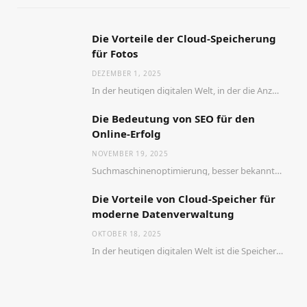
Die Vorteile der Cloud-Speicherung
für Fotos
DEZEMBER 1, 2025
In der heutigen digitalen Welt, in der die Anzahl der aufgenommenen Fotos stetig zunimmt, wird…
Die Bedeutung von SEO für den
Online-Erfolg
NOVEMBER 19, 2025
Suchmaschinenoptimierung, besser bekannt als SEO, ist ein entscheidender Faktor für den Erfolg jeder Website im…
Die Vorteile von Cloud-Speicher für
moderne Datenverwaltung
OKTOBER 18, 2025
In der heutigen digitalen Welt ist die Speicherung und Verwaltung von Daten entscheidend für den…