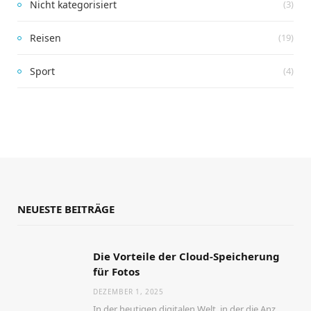
Nicht kategorisiert
(3)
Reisen
(19)
Sport
(4)
NEUESTE BEITRÄGE
Die Vorteile der Cloud-Speicherung
für Fotos
DEZEMBER 1, 2025
In der heutigen digitalen Welt, in der die Anzahl der aufgenommenen Fotos stetig zunimmt, wird…