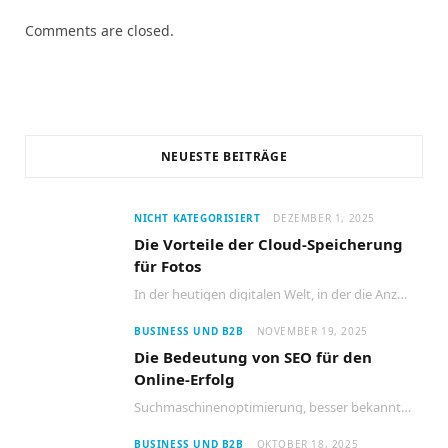
Comments are closed.
NEUESTE BEITRÄGE
NICHT KATEGORISIERT
DEZEMBER 1, 2025
Die Vorteile der Cloud-Speicherung
für Fotos
In der heutigen digitalen Welt, in der die Anzahl der aufgenommenen Fotos stetig zunimmt, wird…
BUSINESS UND B2B
NOVEMBER 19, 2025
Die Bedeutung von SEO für den
Online-Erfolg
Suchmaschinenoptimierung, besser bekannt als SEO, ist ein entscheidender Faktor für den Erfolg jeder Website im…
BUSINESS UND B2B
OKTOBER 18, 2025