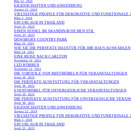
Mai 12, 2022
EIGENSCHAFTEN UND ANWENDUNG
August 12, 2024
VIELSEITIGE PROFILE FÜR DEKORATIVE UND FUNKTIONAL
März 5, 2024
EIN URLAUB IN THAILAND
April 25, 2023
EINEN SESSEL IM SKANDINAVISCHEN STIL
April 23, 2023
DEWSBURY COUNTRY PARK
März 26, 2023
WIE SIE DIE PERFEKTE HAUSTÜR FÜR IHR HAUS AUSWÄHLEN
März 24, 2023
EINE REISE NACH CARLTON
November 24, 2022
LED RÖHREN
November 22, 2022
DIE VORTEILE VON MIETMÖBELN FÜR VERANSTALTUNGEN
April 30, 2025
DIE PERFEKTE AUSSTATTUNG FÜR VERANSTALTUNGEN
April 30, 2025
EVENTMÖBEL FÜR UNVERGESSLICHE VERANSTALTUNGEN
April 30, 2025
DIE PERFEKTE AUSSTATTUNG FÜR UNVERGESSLICHE VERA
April 30, 2025
EIGENSCHAFTEN UND ANWENDUNG
August 12, 2024
VIELSEITIGE PROFILE FÜR DEKORATIVE UND FUNKTIONAL
März 5, 2024
EIN URLAUB IN THAILAND
April 25, 2023