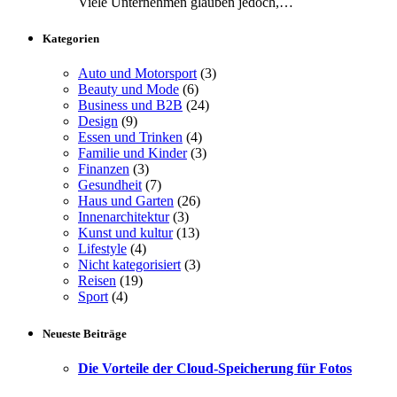
Viele Unternehmen glauben jedoch,…
Kategorien
Auto und Motorsport
(3)
Beauty und Mode
(6)
Business und B2B
(24)
Design
(9)
Essen und Trinken
(4)
Familie und Kinder
(3)
Finanzen
(3)
Gesundheit
(7)
Haus und Garten
(26)
Innenarchitektur
(3)
Kunst und kultur
(13)
Lifestyle
(4)
Nicht kategorisiert
(3)
Reisen
(19)
Sport
(4)
Neueste Beiträge
Die Vorteile der Cloud-Speicherung für Fotos