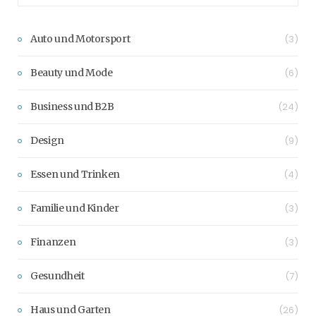
Auto und Motorsport
(3)
Beauty und Mode
(6)
Business und B2B
(24)
Design
(9)
Essen und Trinken
(4)
Familie und Kinder
(3)
Finanzen
(3)
Gesundheit
(7)
Haus und Garten
(26)