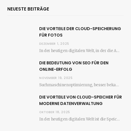
NEUESTE BEITRÄGE
DIE VORTEILE DER CLOUD-SPEICHERUNG
FÜR FOTOS
DEZEMBER 1, 2025
In der heutigen digitalen Welt, in der die Anzahl der aufgenommenen Fotos stetig zunimmt, wird…
DIE BEDEUTUNG VON SEO FÜR DEN
ONLINE-ERFOLG
NOVEMBER 19, 2025
Suchmaschinenoptimierung, besser bekannt als SEO, ist ein entscheidender Faktor für den Erfolg jeder Website im…
DIE VORTEILE VON CLOUD-SPEICHER FÜR
MODERNE DATENVERWALTUNG
OKTOBER 18, 2025
In der heutigen digitalen Welt ist die Speicherung und Verwaltung von Daten entscheidend für den…