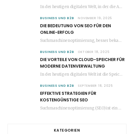
In der heutigen digitalen Welt, in der die Anzahl der aufgenommenen Fotos stetig zunimmt, wird…
BUSINESS UND B2B
NOVEMBER 19, 2025
DIE BEDEUTUNG VON SEO FÜR DEN
ONLINE-ERFOLG
Suchmaschinenoptimierung, besser bekannt als SEO, ist ein entscheidender Faktor für den Erfolg jeder Website im…
BUSINESS UND B2B
OKTOBER 18, 2025
DIE VORTEILE VON CLOUD-SPEICHER FÜR
MODERNE DATENVERWALTUNG
In der heutigen digitalen Welt ist die Speicherung und Verwaltung von Daten entscheidend für den…
BUSINESS UND B2B
SEPTEMBER 18, 2025
EFFEKTIVE STRATEGIEN FÜR
KOSTENGÜNSTIGE SEO
Suchmaschinenoptimierung (SEO) ist ein entscheidender Faktor für den Erfolg jeder Website. Viele Unternehmen glauben jedoch,…
KATEGORIEN