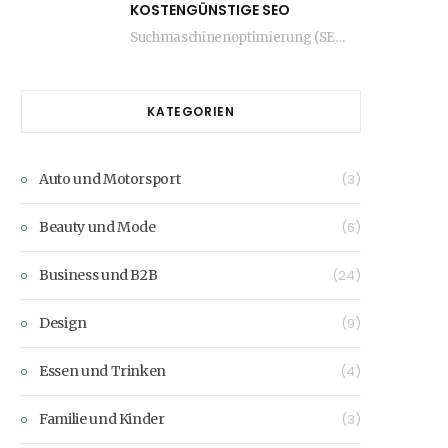
KOSTENGÜNSTIGE SEO
Suchmaschinenoptimierung (SEO) ist ein entscheidender Faktor für den Erfolg jeder Website. Viele Unternehmen glauben jedoch,…
KATEGORIEN
Auto und Motorsport
(3)
Beauty und Mode
(6)
Business und B2B
(24)
Design
(9)
Essen und Trinken
(4)
Familie und Kinder
(3)