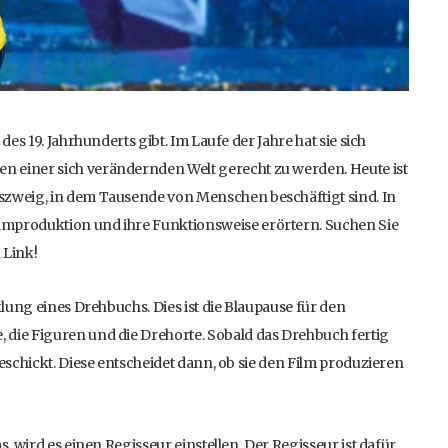
des 19. Jahrhunderts gibt. Im Laufe der Jahre hat sie sich
n einer sich verändernden Welt gerecht zu werden. Heute ist
tszweig, in dem Tausende von Menschen beschäftigt sind. In
lmproduktion und ihre Funktionsweise erörtern. Suchen Sie
 Link!
klung eines Drehbuchs. Dies ist die Blaupause für den
 die Figuren und die Drehorte. Sobald das Drehbuch fertig
geschickt. Diese entscheidet dann, ob sie den Film produzieren
s, wird es einen Regisseur einstellen. Der Regisseur ist dafür