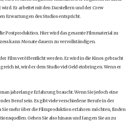
wird. Er arbeitet mit den Darstellern und der Crew
en Erwartungen des Studios entspricht.
die Postproduktion. Hier wird das gesamte Filmmaterial zu
ess kann Monate dauern zu vervollständigen.
r Film veröffentlicht werden. Er wird in die Kinos gebracht
greich ist, wird er dem Studio viel Geld einbringen. Wenn er
n man jahrelange Erfahrung braucht. Wenn Sie jedoch eine
nder Beruf sein. Es gibt viele verschiedene Berufe in der
nn Sie mehr über die Filmproduktion erfahren möchten, finden
ationsquellen. Gehen Sie also hinaus und fangen Sie an zu