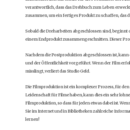
verantwortlich, dass das Drehbuch zum Leben erweckt 
zusammen, um ein fertiges Produkt zu schaffen, das d
Sobald die Dreharbeiten abgeschlossen sind, beginnt 
einem Endprodukt zusammengeschnitten. Dieser Proz
Nachdem die Postproduktion abgeschlossen ist, kann de
und der Öffentlichkeit vorgeführt. Wenn der Film erfol
misslingt, verliert das Studio Geld.
Die Filmproduktion ist ein komplexer Prozess, für de
Leidenschaft für Filme haben, kann dies ein sehr lohne
Filmproduktion, so dass für jeden etwas dabei ist. We
Sie im Internet und in Bibliotheken zahlreiche Inform
lernen!