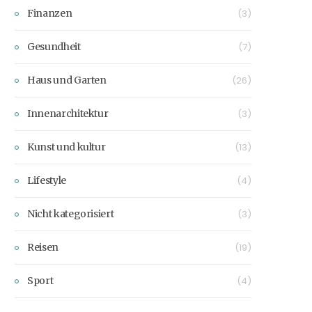
Finanzen
(3)
Gesundheit
(7)
Haus und Garten
(26)
Innenarchitektur
(3)
Kunst und kultur
(13)
Lifestyle
(4)
Nicht kategorisiert
(3)
Reisen
(19)
Sport
(4)