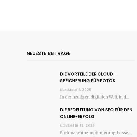
NEUESTE BEITRÄGE
DIE VORTEILE DER CLOUD-
SPEICHERUNG FÜR FOTOS
DEZEMBER 1, 2025
In der heutigen digitalen Welt, in der die Anzahl der aufgenommenen Fotos stetig zunimmt, wird…
DIE BEDEUTUNG VON SEO FÜR DEN
ONLINE-ERFOLG
NOVEMBER 19, 2025
Suchmaschinenoptimierung, besser bekannt als SEO, ist ein entscheidender Faktor für den Erfolg jeder Website im…