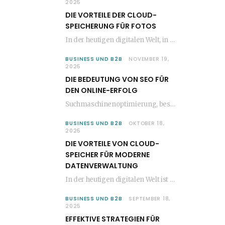
2025
DIE VORTEILE DER CLOUD-
SPEICHERUNG FÜR FOTOS
In der heutigen digitalen Welt, in der die Anzahl der aufgenommenen Fotos stetig zunimmt, wird…
BUSINESS UND B2B
NOVEMBER 19,
2025
DIE BEDEUTUNG VON SEO FÜR
DEN ONLINE-ERFOLG
Suchmaschinenoptimierung, besser bekannt als SEO, ist ein entscheidender Faktor für den Erfolg jeder Website im…
BUSINESS UND B2B
OKTOBER 18,
2025
DIE VORTEILE VON CLOUD-
SPEICHER FÜR MODERNE
DATENVERWALTUNG
In der heutigen digitalen Welt ist die Speicherung und Verwaltung von Daten entscheidend für den…
BUSINESS UND B2B
SEPTEMBER 18,
2025
EFFEKTIVE STRATEGIEN FÜR