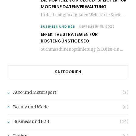
MODERNE DATENVERWALTUNG
In der heutigen digitalen Welt ist die Speicherung und Verwaltung von Daten entscheidend für den…
BUSINESS UND B2B
SEPTEMBER 18, 2025
EFFEKTIVE STRATEGIEN FÜR
KOSTENGÜNSTIGE SEO
Suchmaschinenoptimierung (SEO) ist ein entscheidender Faktor für den Erfolg jeder Website. Viele Unternehmen glauben jedoch,…
KATEGORIEN
Auto und Motorsport
(3)
Beauty und Mode
(6)
Business und B2B
(24)
Design