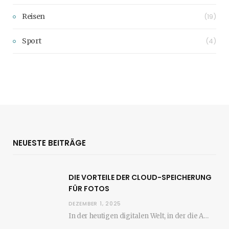
Reisen
(19)
Sport
(4)
NEUESTE BEITRÄGE
DIE VORTEILE DER CLOUD-SPEICHERUNG
FÜR FOTOS
DEZEMBER 1, 2025
In der heutigen digitalen Welt, in der die Anzahl der aufgenommenen Fotos stetig zunimmt, wird…