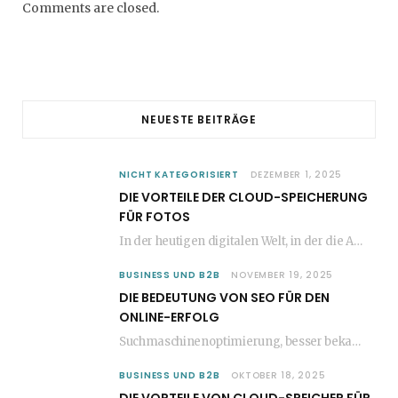
Comments are closed.
NEUESTE BEITRÄGE
NICHT KATEGORISIERT
DEZEMBER 1, 2025
DIE VORTEILE DER CLOUD-SPEICHERUNG
FÜR FOTOS
In der heutigen digitalen Welt, in der die Anzahl der aufgenommenen Fotos stetig zunimmt, wird…
BUSINESS UND B2B
NOVEMBER 19, 2025
DIE BEDEUTUNG VON SEO FÜR DEN
ONLINE-ERFOLG
Suchmaschinenoptimierung, besser bekannt als SEO, ist ein entscheidender Faktor für den Erfolg jeder Website im…
BUSINESS UND B2B
OKTOBER 18, 2025
DIE VORTEILE VON CLOUD-SPEICHER FÜR