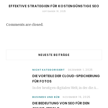
EFFEKTIVE STRATEGIEN FÜR KOSTENGÜNSTIGE SEO
SEPTEMBER 18, 2025
Comments are closed.
NEUESTE BEITRÄGE
NICHT KATEGORISIERT
DEZEMBER 1, 2025
DIE VORTEILE DER CLOUD-SPEICHERUNG
FÜR FOTOS
In der heutigen digitalen Welt, in der die Anzahl der aufgenommenen Fotos stetig zunimmt, wird…
BUSINESS UND B2B
NOVEMBER 19, 2025
DIE BEDEUTUNG VON SEO FÜR DEN