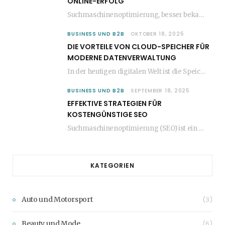
ONLINE-ERFOLG
Suchmaschinenoptimierung, besser bekannt als SEO, ist ein entscheidender Faktor für den Erfolg jeder Website im…
BUSINESS UND B2B
OKTOBER 18, 2025
DIE VORTEILE VON CLOUD-SPEICHER FÜR
MODERNE DATENVERWALTUNG
In der heutigen digitalen Welt ist die Speicherung und Verwaltung von Daten entscheidend für den…
BUSINESS UND B2B
SEPTEMBER 18, 2025
EFFEKTIVE STRATEGIEN FÜR
KOSTENGÜNSTIGE SEO
Suchmaschinenoptimierung (SEO) ist ein entscheidender Faktor für den Erfolg jeder Website. Viele Unternehmen glauben jedoch,…
KATEGORIEN
Auto und Motorsport
(3)
Beauty und Mode
(6)