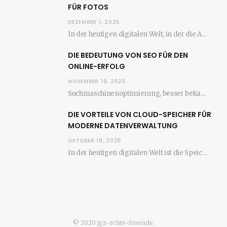
FÜR FOTOS
DEZEMBER 1, 2025
In der heutigen digitalen Welt, in der die Anzahl der aufgenommenen Fotos stetig zunimmt, wird…
DIE BEDEUTUNG VON SEO FÜR DEN
ONLINE-ERFOLG
NOVEMBER 19, 2025
Suchmaschinenoptimierung, besser bekannt als SEO, ist ein entscheidender Faktor für den Erfolg jeder Website im…
DIE VORTEILE VON CLOUD-SPEICHER FÜR
MODERNE DATENVERWALTUNG
OKTOBER 18, 2025
In der heutigen digitalen Welt ist die Speicherung und Verwaltung von Daten entscheidend für den…
© 2020 jgz-echte-fruende.