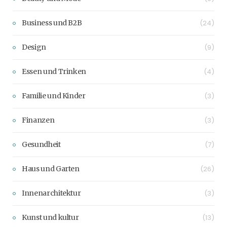
Business und B2B
(24)
Design
(9)
Essen und Trinken
(4)
Familie und Kinder
(3)
Finanzen
(3)
Gesundheit
(7)
Haus und Garten
(26)
Innenarchitektur
(3)
Kunst und kultur
(13)