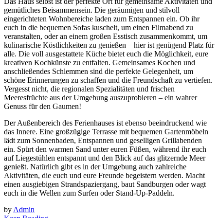
Das Haus selbst ist der perfekte Ort für gemeinsame Aktivitäten und
gemütliches Beisammensein. Die geräumigen und stilvoll
eingerichteten Wohnbereiche laden zum Entspannen ein. Ob ihr
euch in die bequemen Sofas kuschelt, um einen Filmabend zu
veranstalten, oder an einem großen Esstisch zusammenkommt, um
kulinarische Köstlichkeiten zu genießen – hier ist genügend Platz für
alle. Die voll ausgestattete Küche bietet euch die Möglichkeit, eure
kreativen Kochkünste zu entfalten. Gemeinsames Kochen und
anschließendes Schlemmen sind die perfekte Gelegenheit, um
schöne Erinnerungen zu schaffen und die Freundschaft zu vertiefen.
Vergesst nicht, die regionalen Spezialitäten und frischen
Meeresfrüchte aus der Umgebung auszuprobieren – ein wahrer
Genuss für den Gaumen!
Der Außenbereich des Ferienhauses ist ebenso beeindruckend wie
das Innere. Eine großzügige Terrasse mit bequemen Gartenmöbeln
lädt zum Sonnenbaden, Entspannen und geselligen Grillabenden
ein. Spürt den warmen Sand unter euren Füßen, während ihr euch
auf Liegestühlen entspannt und den Blick auf das glitzernde Meer
genießt. Natürlich gibt es in der Umgebung auch zahlreiche
Aktivitäten, die euch und eure Freunde begeistern werden. Macht
einen ausgiebigen Strandspaziergang, baut Sandburgen oder wagt
euch in die Wellen zum Surfen oder Stand-Up-Paddeln.
by
Admin