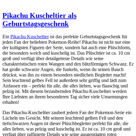
Pikachu Kuscheltier als
Geburtstagsgeschenk
Ein
Pikachu Kuscheltier
ist das perfekte Geburtstagsgeschenk für
jeden Fan der beliebten Pokemon-Reihe! Pikachu ist nicht nur eine
der kultigsten Figuren der Serie, sondern hat auch eine Plüschform,
die besonders weich und kuschelig ist. Das Plüschtier ist ca. 10 cm
groß und verfügt über detailgetreue Details wie seine
charakteristischen roten Wangen und den blitzförmigen Schwanz. Er
hat große schwarze Augen, die funkeln, wenn du seinen Bauch
drückst, was ihn zu einem besonders niedlichen Begleiter macht!
Sein leuchtend gelbes Fell ist außerdem sehr griffig und lädt zum
Anfassen ein – perfekt für alle, die alles lieben, was flauschig und
pelzig ist. Mit diesem bezaubernden Pikachu-Kuscheltier werden
Ihre Liebsten an ihrem besonderen Tag sicher viele Umarmungen
erhalten!
Das Pikachu-Kuscheltier zaubert jedem Fan der Pokemon-Serie ein
Lächeln ins Gesicht. Mit seinem leuchtend gelben Fell und den
tiefschwarzen Augen ist dieser Plüschbegleiter perfekt für alle, die
alles lieben, was pelzig und kuschelig ist. Er ist ca. 10 cm groß und
verfügt über raffinierte Details wie seine ausgeprägten roten