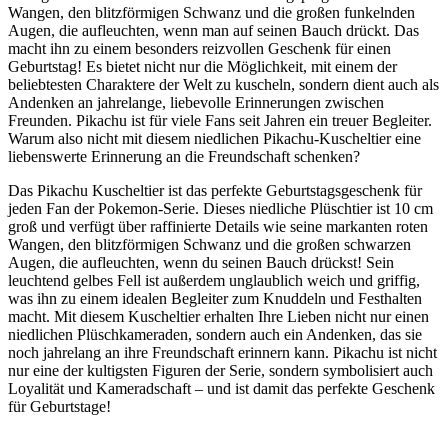
Wangen, den blitzförmigen Schwanz und die großen funkelnden
Augen, die aufleuchten, wenn man auf seinen Bauch drückt. Das
macht ihn zu einem besonders reizvollen Geschenk für einen
Geburtstag! Es bietet nicht nur die Möglichkeit, mit einem der
beliebtesten Charaktere der Welt zu kuscheln, sondern dient auch als
Andenken an jahrelange, liebevolle Erinnerungen zwischen
Freunden. Pikachu ist für viele Fans seit Jahren ein treuer Begleiter.
Warum also nicht mit diesem niedlichen Pikachu-Kuscheltier eine
liebenswerte Erinnerung an die Freundschaft schenken?
Das Pikachu Kuscheltier ist das perfekte Geburtstagsgeschenk für
jeden Fan der Pokemon-Serie. Dieses niedliche Plüschtier ist 10 cm
groß und verfügt über raffinierte Details wie seine markanten roten
Wangen, den blitzförmigen Schwanz und die großen schwarzen
Augen, die aufleuchten, wenn du seinen Bauch drückst! Sein
leuchtend gelbes Fell ist außerdem unglaublich weich und griffig,
was ihn zu einem idealen Begleiter zum Knuddeln und Festhalten
macht. Mit diesem Kuscheltier erhalten Ihre Lieben nicht nur einen
niedlichen Plüschkameraden, sondern auch ein Andenken, das sie
noch jahrelang an ihre Freundschaft erinnern kann. Pikachu ist nicht
nur eine der kultigsten Figuren der Serie, sondern symbolisiert auch
Loyalität und Kameradschaft – und ist damit das perfekte Geschenk
für Geburtstage!