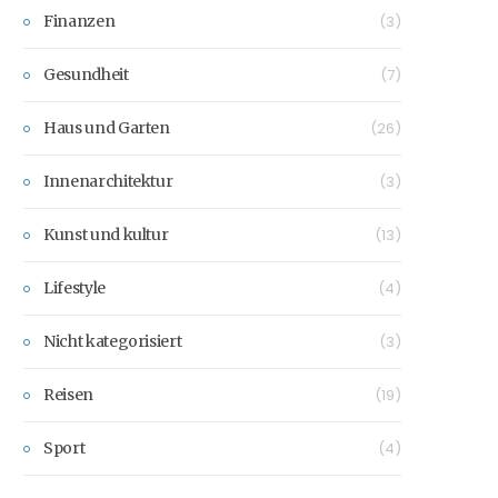
Finanzen
(3)
Gesundheit
(7)
Haus und Garten
(26)
Innenarchitektur
(3)
Kunst und kultur
(13)
Lifestyle
(4)
Nicht kategorisiert
(3)
Reisen
(19)
Sport
(4)