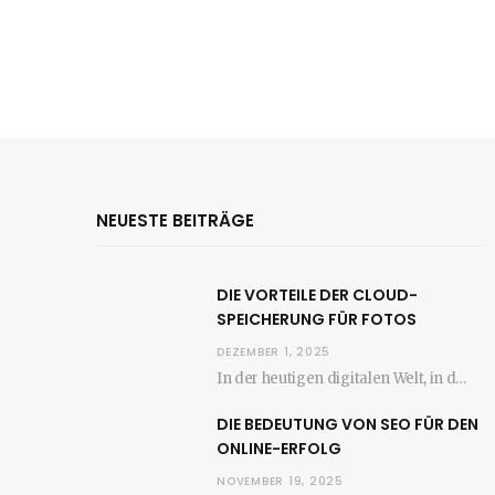
NEUESTE BEITRÄGE
DIE VORTEILE DER CLOUD-
SPEICHERUNG FÜR FOTOS
DEZEMBER 1, 2025
In der heutigen digitalen Welt, in der die Anzahl der aufgenommenen Fotos stetig zunimmt, wird…
DIE BEDEUTUNG VON SEO FÜR DEN
ONLINE-ERFOLG
NOVEMBER 19, 2025