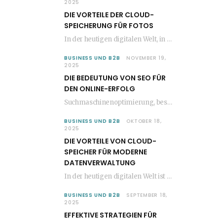
2025
DIE VORTEILE DER CLOUD-
SPEICHERUNG FÜR FOTOS
In der heutigen digitalen Welt, in der die Anzahl der aufgenommenen Fotos stetig zunimmt, wird…
BUSINESS UND B2B
NOVEMBER 19,
2025
DIE BEDEUTUNG VON SEO FÜR
DEN ONLINE-ERFOLG
Suchmaschinenoptimierung, besser bekannt als SEO, ist ein entscheidender Faktor für den Erfolg jeder Website im…
BUSINESS UND B2B
OKTOBER 18,
2025
DIE VORTEILE VON CLOUD-
SPEICHER FÜR MODERNE
DATENVERWALTUNG
In der heutigen digitalen Welt ist die Speicherung und Verwaltung von Daten entscheidend für den…
BUSINESS UND B2B
SEPTEMBER 18,
2025
EFFEKTIVE STRATEGIEN FÜR