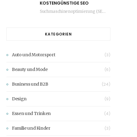
KOSTENGÜNSTIGE SEO
Suchmaschinenoptimierung (SEO) ist ein entscheidender Faktor für den Erfolg jeder Website. Viele Unternehmen glauben jedoch,…
KATEGORIEN
Auto und Motorsport
(3)
Beauty und Mode
(6)
Business und B2B
(24)
Design
(9)
Essen und Trinken
(4)
Familie und Kinder
(3)