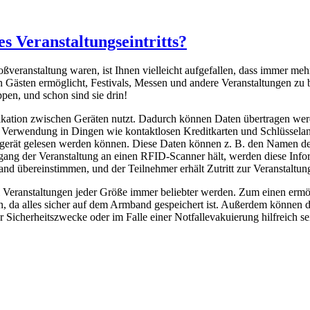
s Veranstaltungseintritts?
oßveranstaltung waren, ist Ihnen vielleicht aufgefallen, dass immer me
Gästen ermöglicht, Festivals, Messen und andere Veranstaltungen zu b
pen, und schon sind sie drin!
kation zwischen Geräten nutzt. Dadurch können Daten übertragen wer
hrer Verwendung in Dingen wie kontaktlosen Kreditkarten und Schlüsse
segerät gelesen werden können. Diese Daten können z. B. den Namen de
ang der Veranstaltung an einen RFID-Scanner hält, werden diese Infor
d übereinstimmen, und der Teilnehmer erhält Zutritt zur Veranstaltun
Veranstaltungen jeder Größe immer beliebter werden. Zum einen ermögl
 da alles sicher auf dem Armband gespeichert ist. Außerdem können d
r Sicherheitszwecke oder im Falle einer Notfallevakuierung hilfreich se